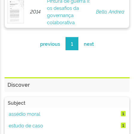
Pintura de guerra II:
os desafios da
2014
Bello, Andrea
governança
colaborativa
previous
1
next
Discover
Subject
assédio moral
1
estudo de caso
1