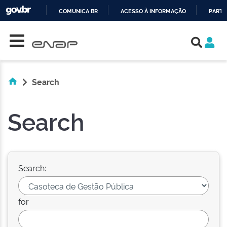
COMUNICA BR
ACESSO À INFORMAÇÃO
PARTI
Skip navigation
IR
PARA
O
CONTEÚDO
Search
Search
Search:
for