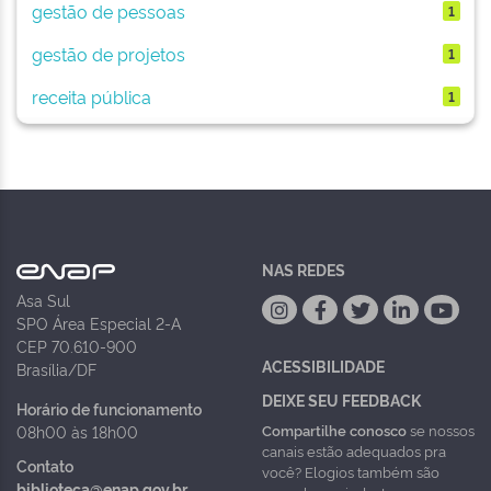
gestão de pessoas
1
gestão de projetos
1
receita pública
1
NAS REDES
Asa Sul
SPO Área Especial 2-A
CEP 70.610-900
ACESSIBILIDADE
Brasília/DF
DEIXE SEU FEEDBACK
Horário de funcionamento
Compartilhe conosco
se nossos
08h00 às 18h00
canais estão adequados pra
Contato
você? Elogios também são
biblioteca@enap.gov.br