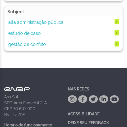
Subject
alta administração pública
1
estudo de caso
1
gestão de conflito
1
NAS REDES
Asa Sul
SPO Área Especial 2-A
CEP 70.610-900
ACESSIBILIDADE
Brasília/DF
DEIXE SEU FEEDBACK
Horário de funcionamento