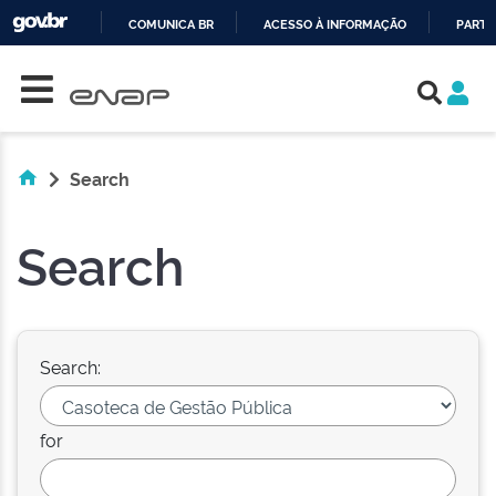
COMUNICA BR
ACESSO À INFORMAÇÃO
PARTI
Skip navigation
IR
PARA
O
CONTEÚDO
Search
Search
Search:
for