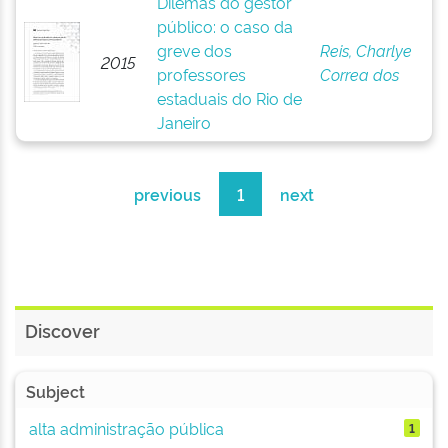
Dilemas do gestor
público: o caso da
greve dos
Reis, Charlye
2015
professores
Correa dos
estaduais do Rio de
Janeiro
previous
1
next
Discover
Subject
alta administração pública
1