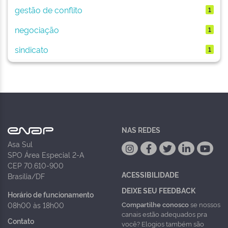
gestão de conflito
1
negociação
1
sindicato
1
NAS REDES
Asa Sul
SPO Área Especial 2-A
CEP 70.610-900
ACESSIBILIDADE
Brasília/DF
DEIXE SEU FEEDBACK
Horário de funcionamento
Compartilhe conosco
se nossos
08h00 às 18h00
canais estão adequados pra
Contato
você? Elogios também são