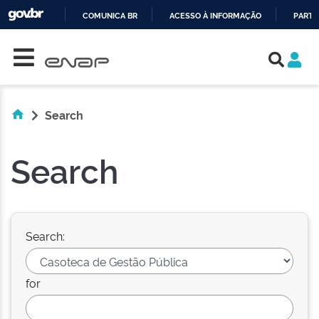
COMUNICA BR
ACESSO À INFORMAÇÃO
PARTI
Skip navigation
IR
PARA
O
CONTEÚDO
Search
Search
Search:
for