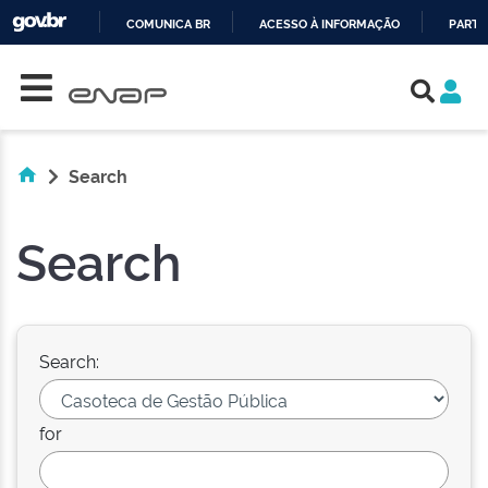
COMUNICA BR
ACESSO À INFORMAÇÃO
PARTI
Skip navigation
IR
PARA
O
CONTEÚDO
Search
Search
Search:
for