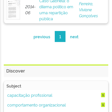
Caso Gabriela: o
Ferreira,
2014-
dilema político em
Viviane
06
uma repartição
Gonçalves
pública
previous
1
next
Discover
Subject
capacitação profissional
1
comportamento organizacional
1