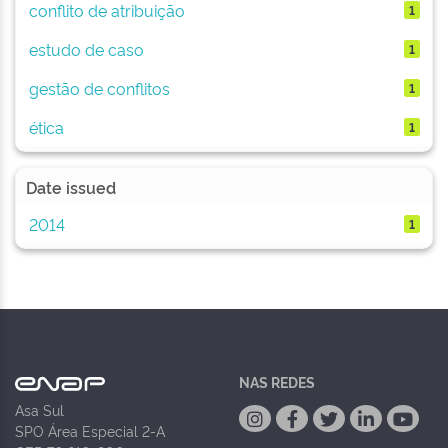
conflito de atribuição
1
estudo de caso
1
gestão de conflitos
1
ética
1
Date issued
2014
1
NAS REDES
Asa Sul
SPO Área Especial 2-A