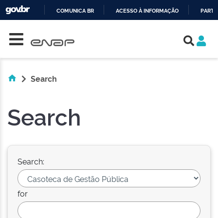
COMUNICA BR
ACESSO À INFORMAÇÃO
PARTI
Skip navigation
IR
PARA
O
CONTEÚDO
Search
Search
Search:
for