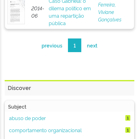
Caso Gabriela: o
Ferreira,
2014-
dilema político em
Viviane
06
uma repartição
Gonçalves
pública
previous
1
next
Discover
Subject
abuso de poder
1
comportamento organizacional
1