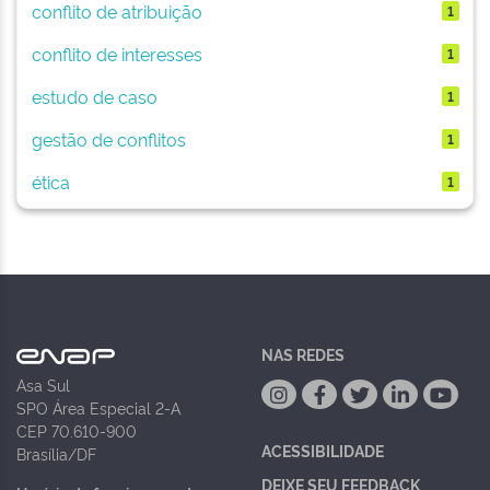
conflito de atribuição
1
conflito de interesses
1
estudo de caso
1
gestão de conflitos
1
ética
1
NAS REDES
Asa Sul
SPO Área Especial 2-A
CEP 70.610-900
ACESSIBILIDADE
Brasília/DF
DEIXE SEU FEEDBACK