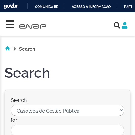
COMUNICA BR
ACESSO À INFORMAÇÃO
PARTI
Skip navigation
IR
PARA
O
CONTEÚDO
Search
Search
Search:
for