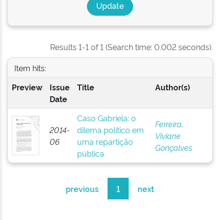
Results 1-1 of 1 (Search time: 0.002 seconds).
Item hits:
Preview
Issue
Title
Author(s)
Date
Caso Gabriela: o
Ferreira,
2014-
dilema político em
Viviane
06
uma repartição
Gonçalves
pública
previous
1
next