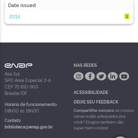
Date issued
2014
1
NAS REDES
Asa Sul
SPO Área Especial 2-A
CEP 70.610-900
ACESSIBILIDADE
Brasília/DF
DEIXE SEU FEEDBACK
Horário de funcionamento
Compartilhe conosco
se nossos
08h00 às 18h00
canais estão adequados pra
Contato
você? Elogios também são
biblioteca@enap.gov.br
super bem vindos!