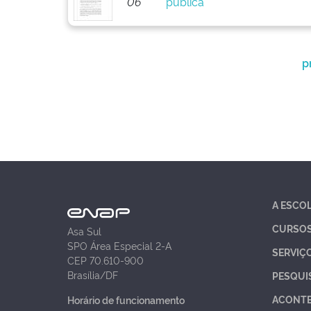
06
pública
p
A ESCO
CURSO
Asa Sul
SPO Área Especial 2-A
SERVIÇ
CEP 70.610-900
Brasília/DF
PESQUI
ACONT
Horário de funcionamento