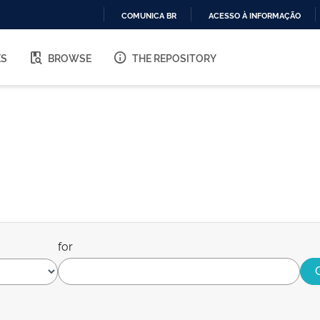
COMUNICA BR
ACESSO À INFORMAÇÃO
IR
PARA
ES
BROWSE
THE REPOSITORY
O
CONTEÚDO
for