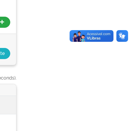
econds).