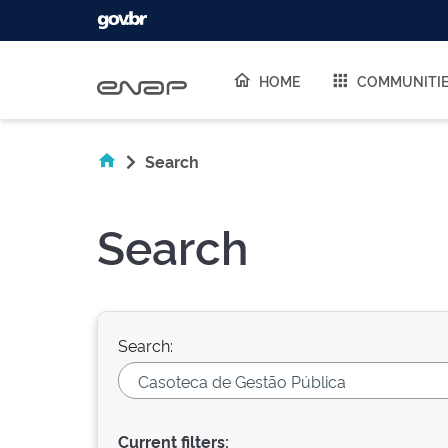
Skip navigation
HOME
COMMUNITI
Search
Search
Search:
Current filters: