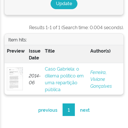
Results 1-1 of 1 (Search time: 0.004 seconds).
Item hits:
Preview
Issue
Title
Author(s)
Date
Caso Gabriela: o
Ferreira,
2014-
dilema político em
Viviane
06
uma repartição
Gonçalves
pública
previous
1
next