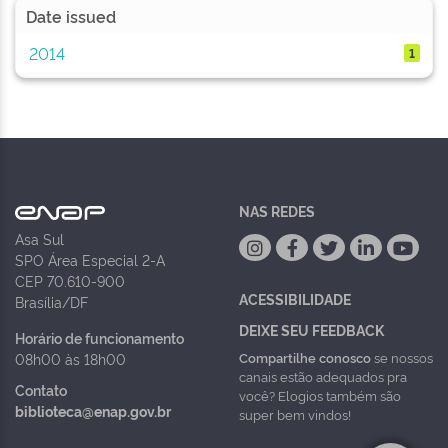
Date issued
2014
1
NAS REDES
Asa Sul
SPO Área Especial 2-A
CEP 70.610-900
ACESSIBILIDADE
Brasília/DF
DEIXE SEU FEEDBACK
Horário de funcionamento
Compartilhe conosco
se nossos
08h00 às 18h00
canais estão adequados pra
Contato
você? Elogios também são
biblioteca@enap.gov.br
super bem vindos!