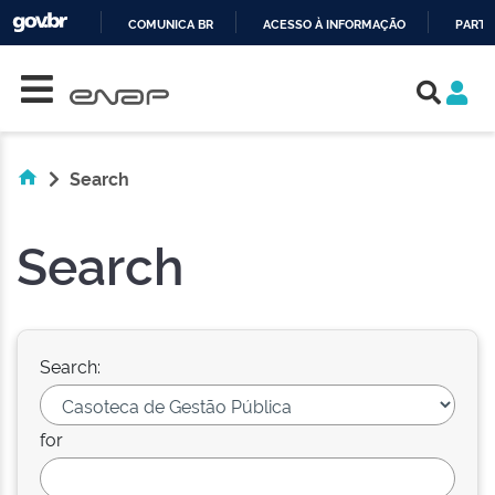
COMUNICA BR
ACESSO À INFORMAÇÃO
PARTI
Skip navigation
IR
PARA
O
CONTEÚDO
Search
Search
Search:
for