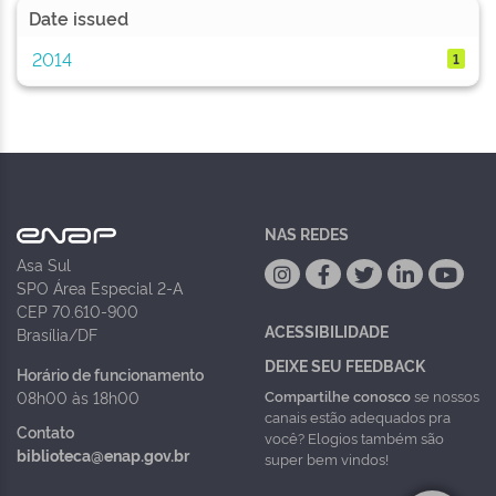
Date issued
2014
1
NAS REDES
Asa Sul
SPO Área Especial 2-A
CEP 70.610-900
ACESSIBILIDADE
Brasília/DF
DEIXE SEU FEEDBACK
Horário de funcionamento
Compartilhe conosco
se nossos
08h00 às 18h00
canais estão adequados pra
Contato
você? Elogios também são
biblioteca@enap.gov.br
super bem vindos!