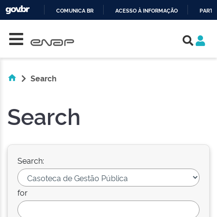
COMUNICA BR
ACESSO À INFORMAÇÃO
PARTI
Skip navigation
IR
PARA
O
CONTEÚDO
Search
Search
Search:
for