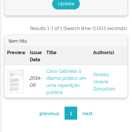
Results 1-1 of 1 (Search time: 0.003 seconds).
Item hits:
Preview
Issue
Title
Author(s)
Date
Caso Gabriela: o
Ferreira,
2014-
dilema político em
Viviane
06
uma repartição
Gonçalves
pública
previous
1
next