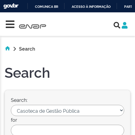
COMUNICA BR
ACESSO À INFORMAÇÃO
PARTI
Skip navigation
IR
PARA
O
CONTEÚDO
Search
Search
Search:
for