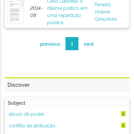
Caso Gabriela: o
Ferreira,
2014-
dilema político em
Viviane
06
uma repartição
Gonçalves
pública
previous
1
next
Discover
Subject
abuso de poder
1
conflito de atribuição
1