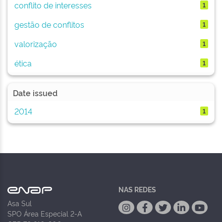
conflito de interesses
1
gestão de conflitos
1
valorização
1
ética
1
Date issued
2014
1
NAS REDES
Asa Sul
SPO Área Especial 2-A