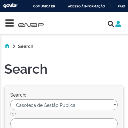
COMUNICA BR
ACESSO À INFORMAÇÃO
PARTI
Skip navigation
IR
PARA
O
CONTEÚDO
Search
Search
Search:
for