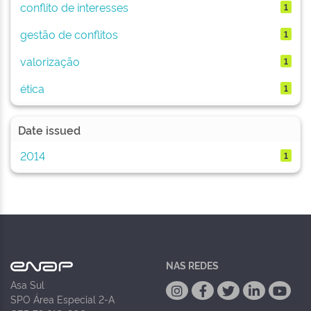
conflito de interesses
1
gestão de conflitos
1
valorização
1
ética
1
Date issued
2014
1
NAS REDES
Asa Sul
SPO Área Especial 2-A