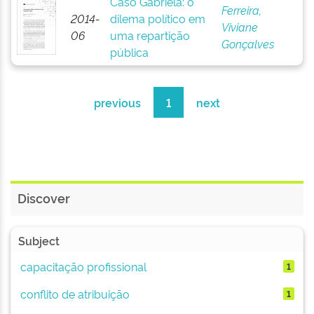
Caso Gabriela: o
Ferreira,
2014-
dilema político em
Viviane
06
uma repartição
Gonçalves
pública
previous
1
next
Discover
Subject
capacitação profissional
1
conflito de atribuição
1