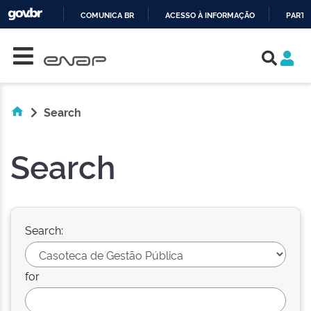
COMUNICA BR
ACESSO À INFORMAÇÃO
PARTI
Skip navigation
IR
PARA
O
CONTEÚDO
Search
Search
Search:
for