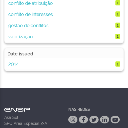
conflito de atribuição
1
conflito de interesses
1
gestão de conflitos
1
valorização
1
Date issued
2014
1
NAS REDES
Asa Sul
SPO Área Especial 2-A