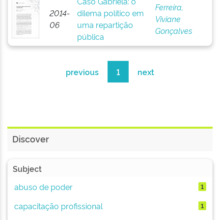
Caso Gabriela: o
Ferreira,
2014-
dilema político em
Viviane
06
uma repartição
Gonçalves
pública
previous
1
next
Discover
Subject
abuso de poder
1
capacitação profissional
1