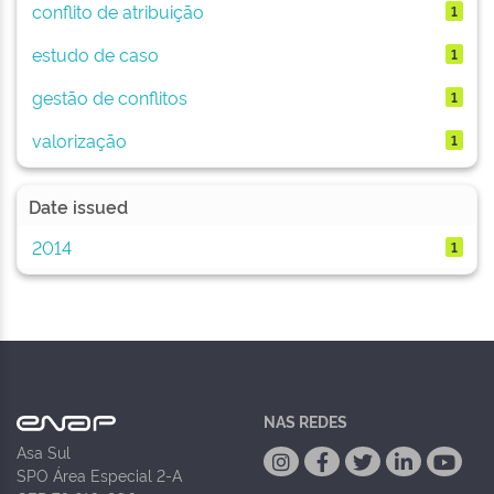
conflito de atribuição
1
estudo de caso
1
gestão de conflitos
1
valorização
1
Date issued
2014
1
NAS REDES
Asa Sul
SPO Área Especial 2-A