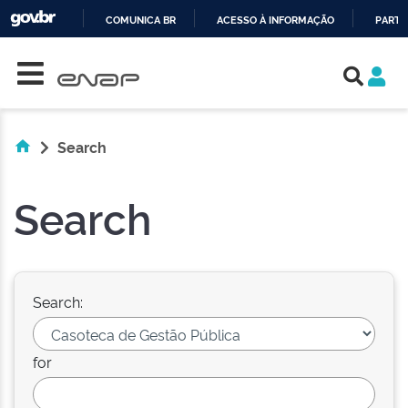
COMUNICA BR
ACESSO À INFORMAÇÃO
PARTI
Skip navigation
IR
PARA
O
CONTEÚDO
Search
Search
Search:
for