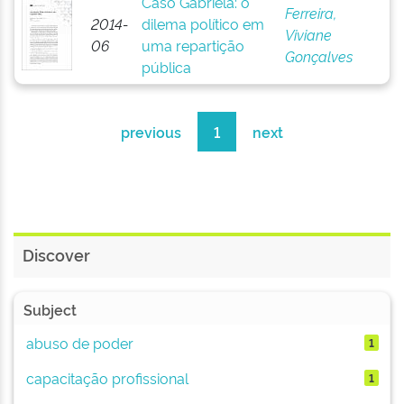
Caso Gabriela: o
Ferreira,
2014-
dilema político em
Viviane
06
uma repartição
Gonçalves
pública
previous
1
next
Discover
Subject
abuso de poder
1
capacitação profissional
1