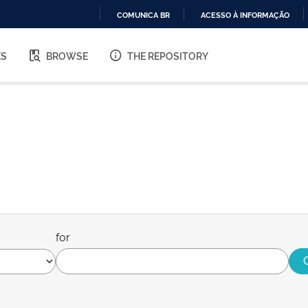
COMUNICA BR
ACESSO À INFORMAÇÃO
IR
PARA
ES
BROWSE
THE REPOSITORY
O
CONTEÚDO
for