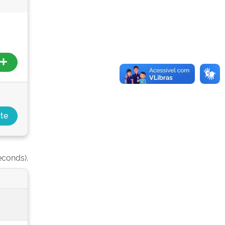
econds).