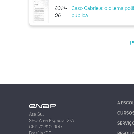
2014-
Caso Gabriela: o dilema pol
06
pública
p
A ESCO
CURSO
Asa Sul
SPO Área Especial 2-A
SERVIÇ
CEP 70.610-900
Brasília/DF
PESQUI