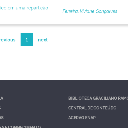
ítico em uma repartição
Ferreira, Viviane Gonçalves
revious
1
next
LA
BIBLIOTECA GRACILIANO RAM
S
CENTRAL DE CONTEÚDO
OS
ACERVO ENAP
SA E CONHECIMENTO