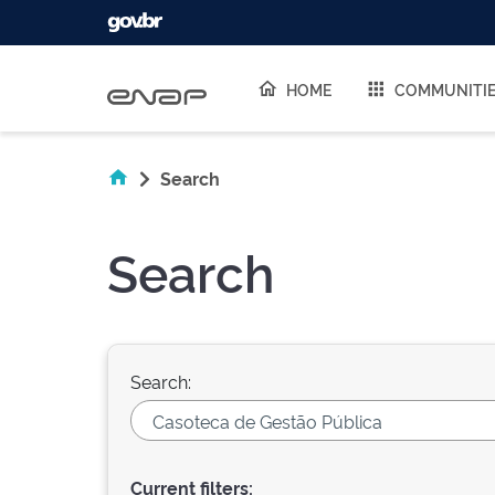
Skip navigation
HOME
COMMUNITI
Search
Search
Search:
Current filters: