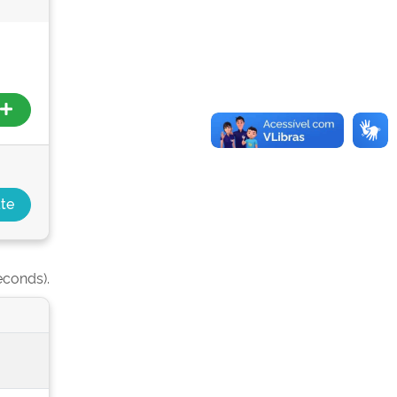
econds).