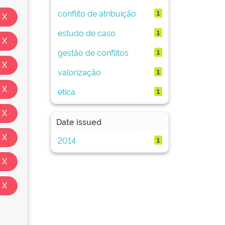
conflito de atribuição
1
estudo de caso
1
gestão de conflitos
1
valorização
1
ética
1
Date issued
2014
1