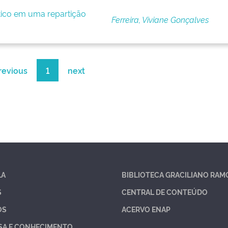
ítico em uma repartição
Ferreira, Viviane Gonçalves
revious
1
next
LA
BIBLIOTECA GRACILIANO RAM
S
CENTRAL DE CONTEÚDO
OS
ACERVO ENAP
SA E CONHECIMENTO