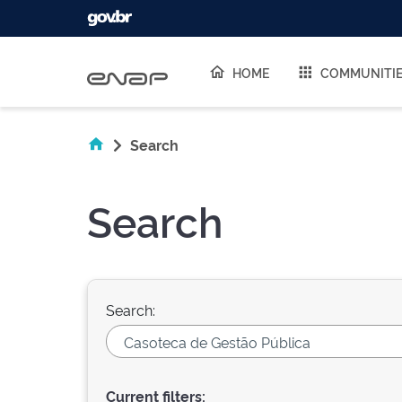
Skip navigation
HOME
COMMUNITI
Search
Search
Search:
Current filters: