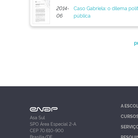
2014-
Caso Gabriela: o dilema pol
06
pública
p
A ESCO
CURSO
Asa Sul
SPO Área Especial 2-A
SERVIÇ
CEP 70.610-900
Brasília/DF
PESQUI