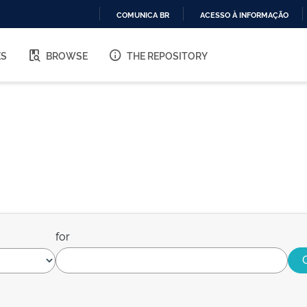
COMUNICA BR
ACESSO À INFORMAÇÃO
IR
PARA
ES
BROWSE
THE REPOSITORY
O
CONTEÚDO
for