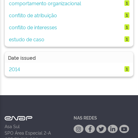
comportamento organizacional
1
conflito de atribuição
1
conflito de interesses
1
estudo de caso
1
Date issued
2014
1
NAS REDES
Asa Sul
SPO Área Especial 2-A