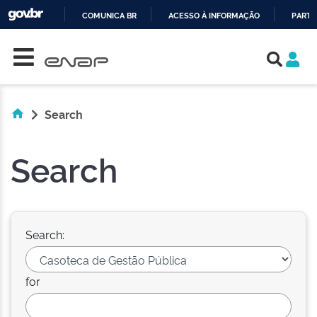
COMUNICA BR
ACESSO À INFORMAÇÃO
PARTI
Skip navigation
IR
PARA
O
CONTEÚDO
Search
Search
Search:
for