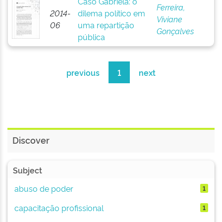
Caso Gabriela: o
Ferreira,
2014-
dilema político em
Viviane
06
uma repartição
Gonçalves
pública
previous
1
next
Discover
Subject
abuso de poder
1
capacitação profissional
1