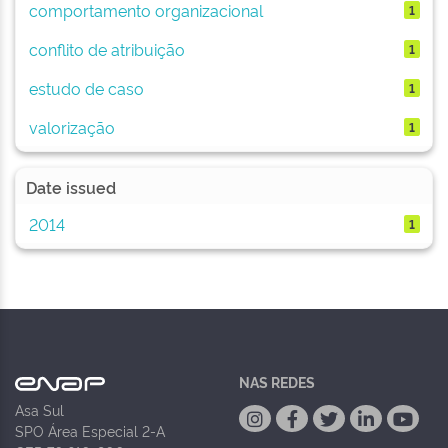
comportamento organizacional
1
conflito de atribuição
1
estudo de caso
1
valorização
1
Date issued
2014
1
NAS REDES
Asa Sul
SPO Área Especial 2-A