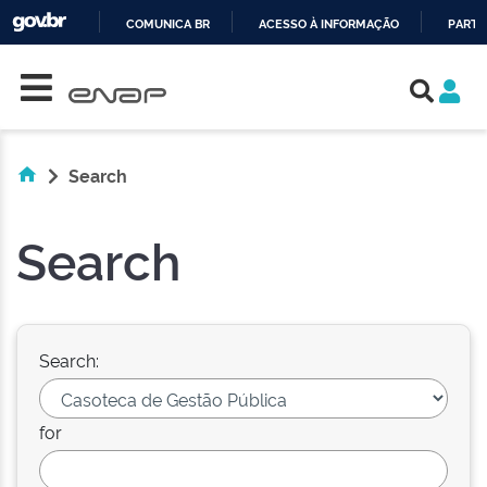
COMUNICA BR
ACESSO À INFORMAÇÃO
PARTI
Skip navigation
IR
PARA
O
CONTEÚDO
Search
Search
Search:
for