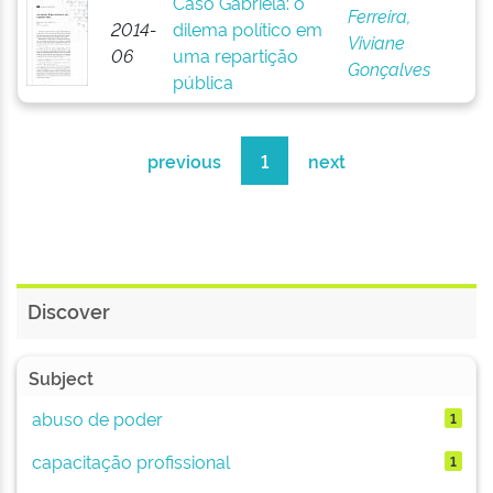
Caso Gabriela: o
Ferreira,
2014-
dilema político em
Viviane
06
uma repartição
Gonçalves
pública
previous
1
next
Discover
Subject
abuso de poder
1
capacitação profissional
1