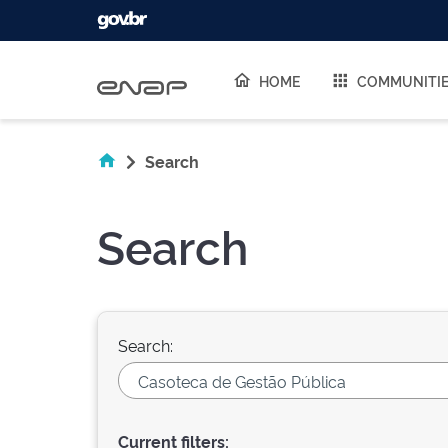
Skip navigation
HOME
COMMUNITI
Search
Search
Search:
Current filters: