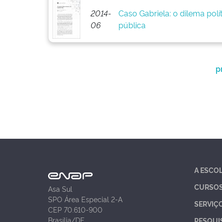
2014-
Caso Gabriela: o dilema pol
06
pública
p
A ESCO
CURSO
Asa Sul
SPO Área Especial 2-A
SERVIÇ
CEP 70.610-900
Brasília/DF
PESQUI