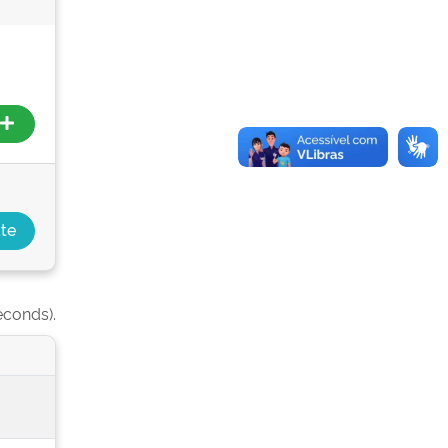
econds).