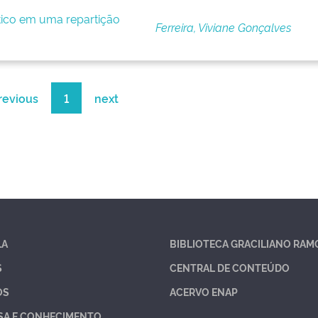
ítico em uma repartição
Ferreira, Viviane Gonçalves
revious
1
next
LA
BIBLIOTECA GRACILIANO RAM
S
CENTRAL DE CONTEÚDO
OS
ACERVO ENAP
SA E CONHECIMENTO