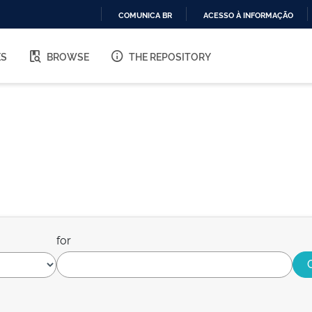
COMUNICA BR
ACESSO À INFORMAÇÃO
IR
PARA
ES
BROWSE
THE REPOSITORY
O
CONTEÚDO
for