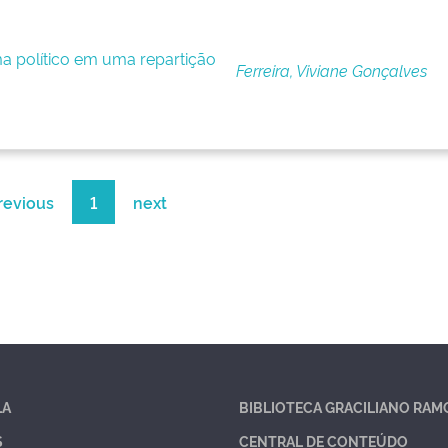
ma político em uma repartição
Ferreira, Viviane Gonçalves
revious
1
next
LA
BIBLIOTECA GRACILIANO RAM
S
CENTRAL DE CONTEÚDO