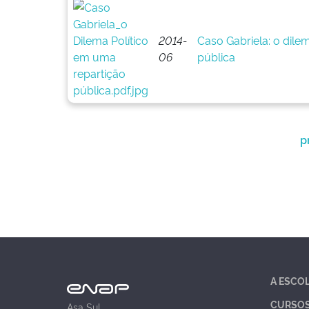
2014-
Caso Gabriela: o dile
06
pública
p
A ESCO
CURSO
Asa Sul