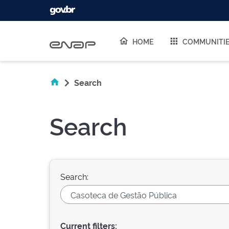
Skip navigation
HOME
COMMUNITI
Search
Search
Search:
Current filters: