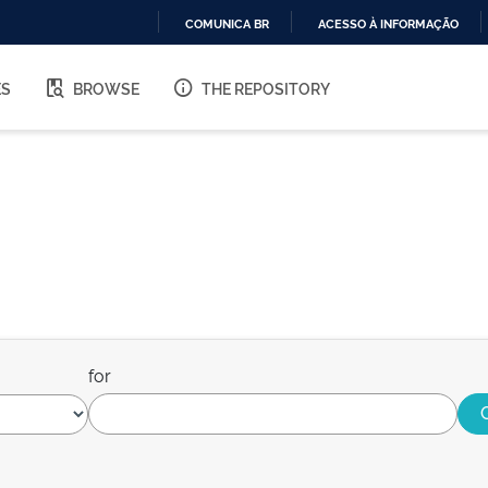
COMUNICA BR
ACESSO À INFORMAÇÃO
IR
PARA
ES
BROWSE
THE REPOSITORY
O
CONTEÚDO
for