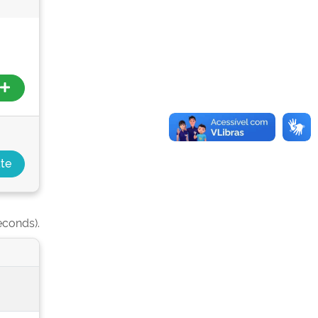
econds).