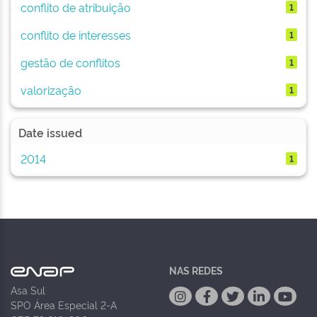
conflito de atribuição
1
conflito de interesses
1
gestão de conflitos
1
valorização
1
Date issued
2014
1
NAS REDES
Asa Sul
SPO Área Especial 2-A