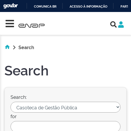
COMUNICA BR
ACESSO À INFORMAÇÃO
PARTI
Skip navigation
IR
PARA
O
CONTEÚDO
Search
Search
Search:
for