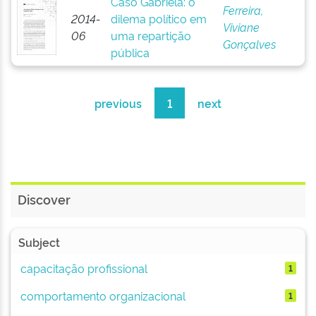
Caso Gabriela: o
Ferreira,
2014-
dilema político em
Viviane
06
uma repartição
Gonçalves
pública
previous
1
next
Discover
Subject
capacitação profissional
1
comportamento organizacional
1