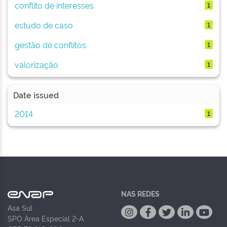
conflito de interesses
1
estudo de caso
1
gestão de conflitos
1
valorização
1
Date issued
2014
1
NAS REDES
Asa Sul
SPO Área Especial 2-A