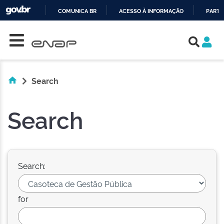
COMUNICA BR
ACESSO À INFORMAÇÃO
PARTI
Skip navigation
IR
PARA
O
CONTEÚDO
Search
Search
Search:
for