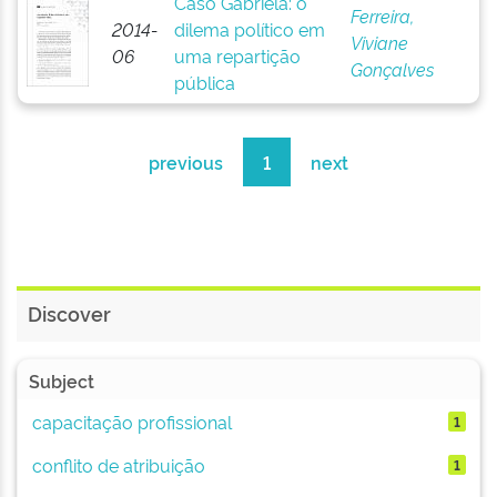
Caso Gabriela: o
Ferreira,
2014-
dilema político em
Viviane
06
uma repartição
Gonçalves
pública
previous
1
next
Discover
Subject
capacitação profissional
1
conflito de atribuição
1