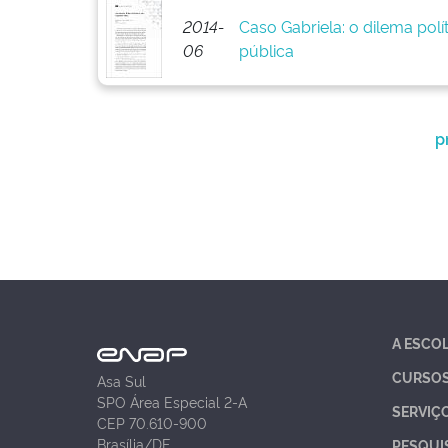
2014-
Caso Gabriela: o dilema pol
06
pública
p
A ESCO
CURSO
Asa Sul
SPO Área Especial 2-A
SERVIÇ
CEP 70.610-900
Brasília/DF
PESQUI