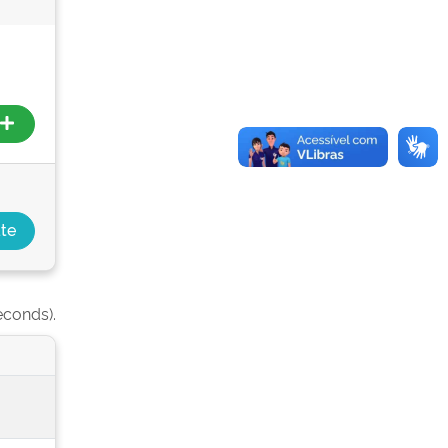
econds).