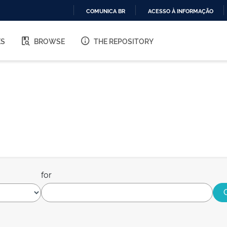
COMUNICA BR
ACESSO À INFORMAÇÃO
IR
PARA
ES
BROWSE
THE REPOSITORY
O
CONTEÚDO
for