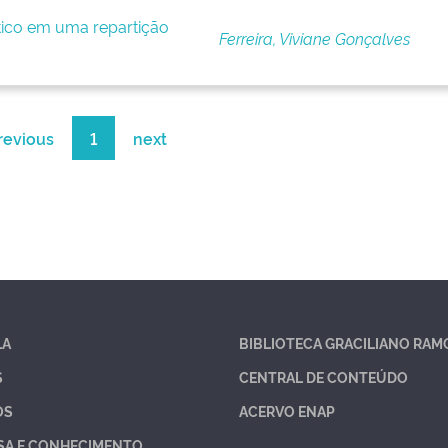
ítico em uma repartição
Ferreira, Viviane Gonçalves
revious
1
next
LA
BIBLIOTECA GRACILIANO RAM
S
CENTRAL DE CONTEÚDO
OS
ACERVO ENAP
SA E CONHECIMENTO