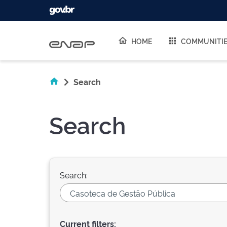
Skip navigation
HOME
COMMUNITI
Search
Search
Search:
Current filters: