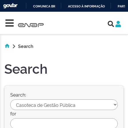
COMUNICA BR
ACESSO À INFORMAÇÃO
PARTI
Skip navigation
IR
PARA
O
CONTEÚDO
Search
Search
Search:
for