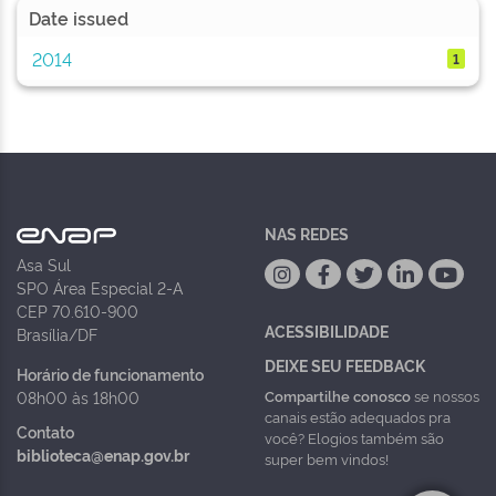
Date issued
2014
1
NAS REDES
Asa Sul
SPO Área Especial 2-A
CEP 70.610-900
ACESSIBILIDADE
Brasília/DF
DEIXE SEU FEEDBACK
Horário de funcionamento
Compartilhe conosco
se nossos
08h00 às 18h00
canais estão adequados pra
Contato
você? Elogios também são
biblioteca@enap.gov.br
super bem vindos!