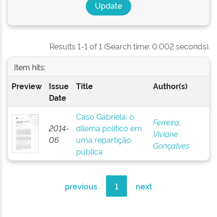
Results 1-1 of 1 (Search time: 0.002 seconds).
Item hits:
Preview
Issue
Title
Author(s)
Date
Caso Gabriela: o
Ferreira,
2014-
dilema político em
Viviane
06
uma repartição
Gonçalves
pública
previous
1
next