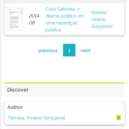
Caso Gabriela: o
Ferreira,
2014-
dilema político em
Viviane
06
uma repartição
Gonçalves
pública
previous
1
next
Discover
Author
Ferreira, Viviane Gonçalves
1