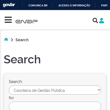
COMUNICA BR
ACESSO À INFORMAÇÃO
PARTI
Skip navigation
IR
PARA
O
CONTEÚDO
Search
Search
Search:
for