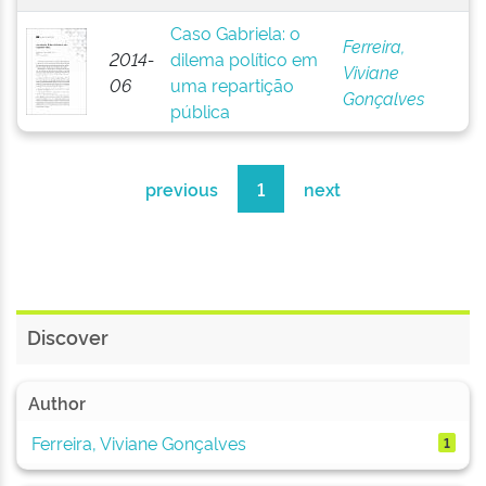
Caso Gabriela: o
Ferreira,
2014-
dilema político em
Viviane
06
uma repartição
Gonçalves
pública
previous
1
next
Discover
Author
Ferreira, Viviane Gonçalves
1