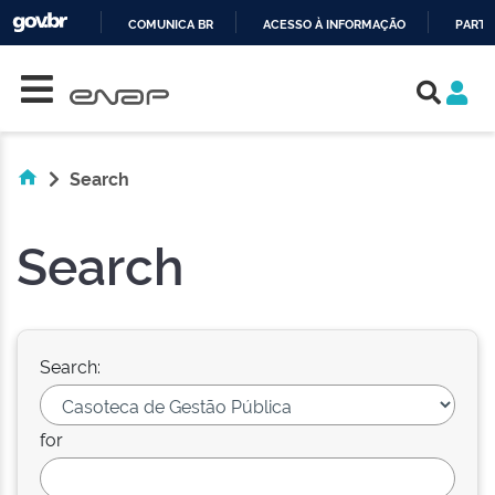
COMUNICA BR
ACESSO À INFORMAÇÃO
PARTI
Skip navigation
IR
PARA
O
CONTEÚDO
Search
Search
Search:
for