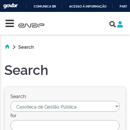
COMUNICA BR
ACESSO À INFORMAÇÃO
PARTI
Skip navigation
IR
PARA
O
CONTEÚDO
Search
Search
Search:
for