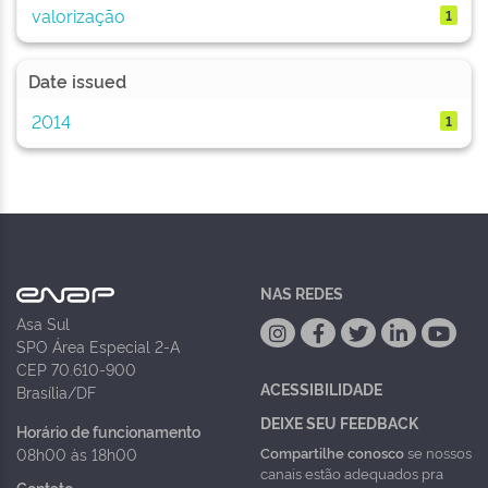
valorização
1
Date issued
2014
1
NAS REDES
Asa Sul
SPO Área Especial 2-A
CEP 70.610-900
ACESSIBILIDADE
Brasília/DF
DEIXE SEU FEEDBACK
Horário de funcionamento
Compartilhe conosco
se nossos
08h00 às 18h00
canais estão adequados pra
Contato