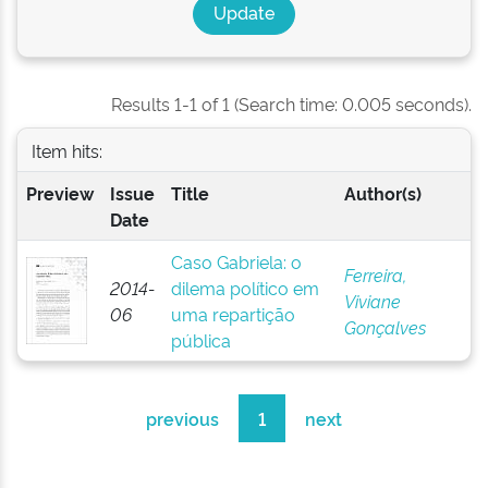
Results 1-1 of 1 (Search time: 0.005 seconds).
Item hits:
Preview
Issue
Title
Author(s)
Date
Caso Gabriela: o
Ferreira,
2014-
dilema político em
Viviane
06
uma repartição
Gonçalves
pública
previous
1
next