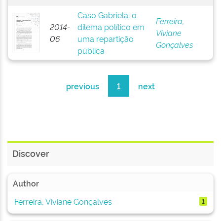
Caso Gabriela: o
Ferreira,
2014-
dilema político em
Viviane
06
uma repartição
Gonçalves
pública
previous
1
next
Discover
Author
Ferreira, Viviane Gonçalves
1