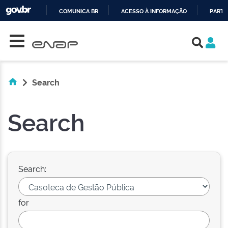
COMUNICA BR
ACESSO À INFORMAÇÃO
PARTI
Skip navigation
IR
PARA
O
CONTEÚDO
Search
Search
Search:
for