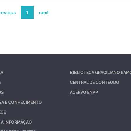
revious
1
next
LA
BIBLIOTECA GRACILIANO RAM
S
CENTRAL DE CONTEÚDO
OS
ACERVO ENAP
SA E CONHECIMENTO
ECE
 À INFORMAÇÃO