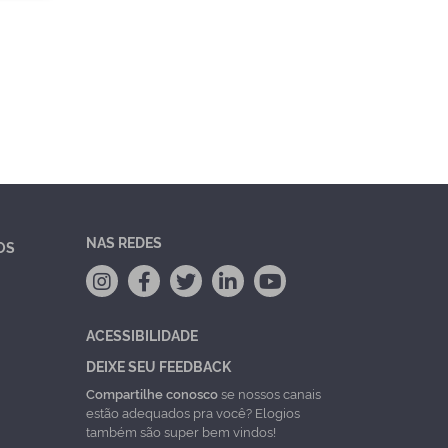
NAS REDES
OS
ACESSIBILIDADE
DEIXE SEU FEEDBACK
Compartilhe conosco
se nossos canais
estão adequados pra você? Elogios
também são super bem vindos!