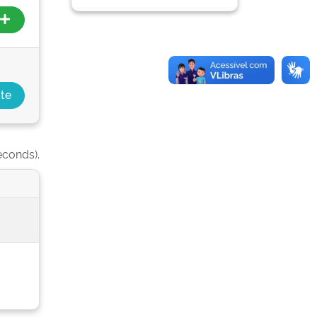
econds).