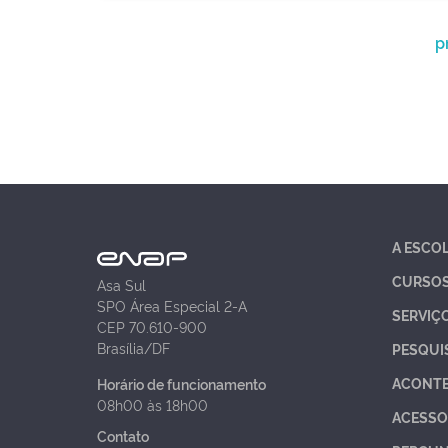
p
A ESCO
CURSO
Asa Sul
SPO Área Especial 2-A
SERVIÇ
CEP 70.610-900
Brasília/DF
PESQUI
ACONT
Horário de funcionamento
08h00 às 18h00
ACESSO
Contato