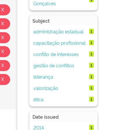
Gonçalves
Subject
administração estadual
1
capacitação profissional
1
conflito de interesses
1
gestão de conflitos
1
liderança
1
valorização
1
ética
1
Date issued
2014
1