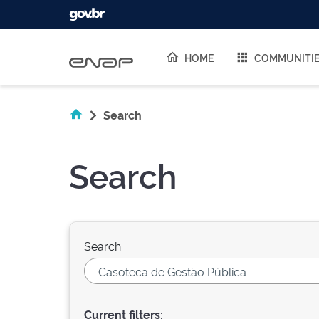
Skip navigation
HOME
COMMUNITI
Search
Search
Search:
Current filters: