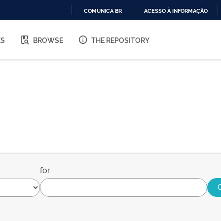
COMUNICA BR
ACESSO À INFORMAÇÃO
IR
PARA
ES
BROWSE
THE REPOSITORY
O
CONTEÚDO
for