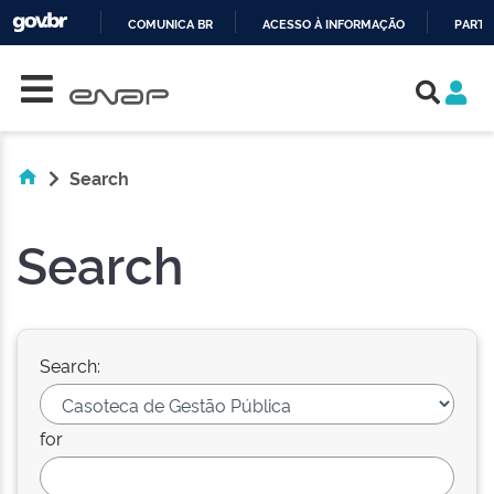
COMUNICA BR
ACESSO À INFORMAÇÃO
PARTI
Skip navigation
IR
PARA
O
CONTEÚDO
Search
Search
Search:
for