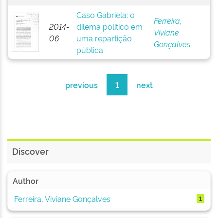
Caso Gabriela: o
Ferreira,
2014-
dilema político em
Viviane
06
uma repartição
Gonçalves
pública
previous
1
next
Discover
Author
Ferreira, Viviane Gonçalves
1