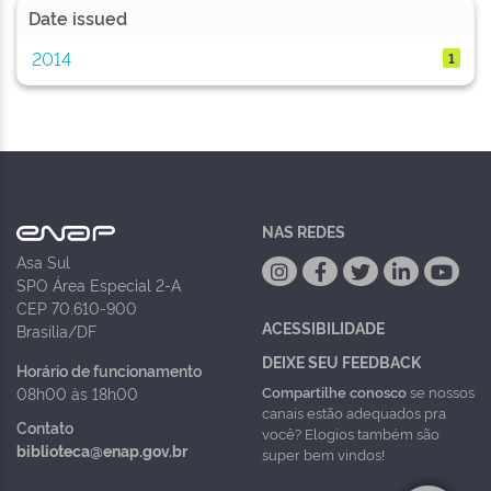
Date issued
2014
1
NAS REDES
Asa Sul
SPO Área Especial 2-A
CEP 70.610-900
ACESSIBILIDADE
Brasília/DF
DEIXE SEU FEEDBACK
Horário de funcionamento
Compartilhe conosco
se nossos
08h00 às 18h00
canais estão adequados pra
Contato
você? Elogios também são
biblioteca@enap.gov.br
super bem vindos!