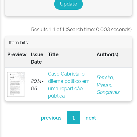
Results 1-1 of 1 (Search time: 0.003 seconds).
Item hits:
Preview
Issue
Title
Author(s)
Date
Caso Gabriela: o
Ferreira,
2014-
dilema político em
Viviane
06
uma repartição
Gonçalves
pública
previous
1
next