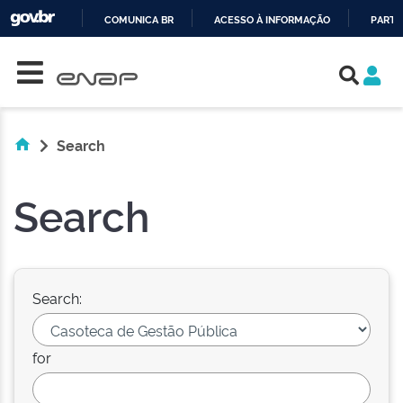
COMUNICA BR
ACESSO À INFORMAÇÃO
PARTI
Skip navigation
IR
PARA
O
CONTEÚDO
Search
Search
Search:
for