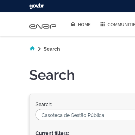
Skip navigation
HOME
COMMUNITI
Search
Search
Search:
Current filters: