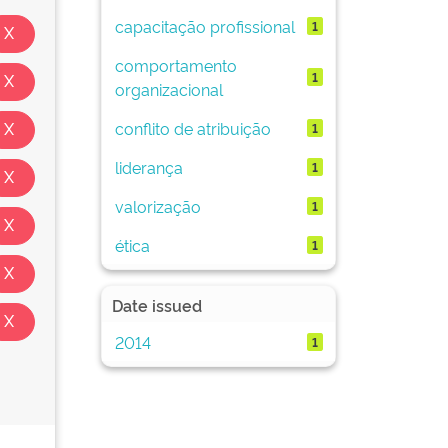
capacitação profissional
1
comportamento
1
organizacional
conflito de atribuição
1
liderança
1
valorização
1
ética
1
Date issued
2014
1