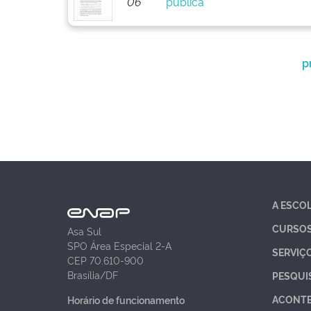
06
pública
p
A ESCO
CURSO
Asa Sul
SPO Área Especial 2-A
SERVIÇ
CEP 70.610-900
Brasília/DF
PESQUI
ACONT
Horário de funcionamento