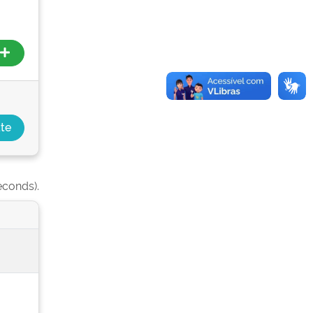
econds).