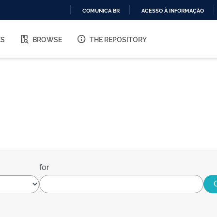
COMUNICA BR
ACESSO À INFORMAÇÃO
IR
PARA
ES
BROWSE
THE REPOSITORY
O
CONTEÚDO
for