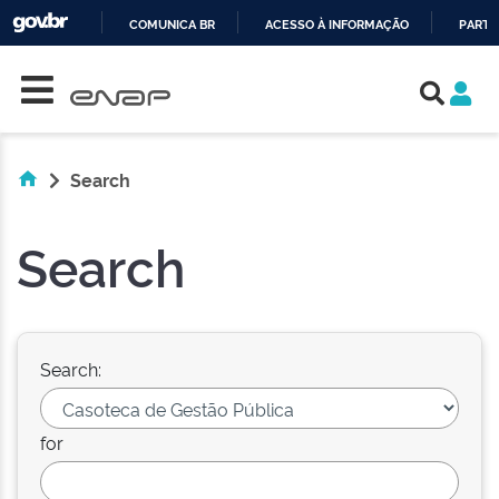
COMUNICA BR
ACESSO À INFORMAÇÃO
PARTI
Skip navigation
IR
PARA
O
CONTEÚDO
Search
Search
Search:
for