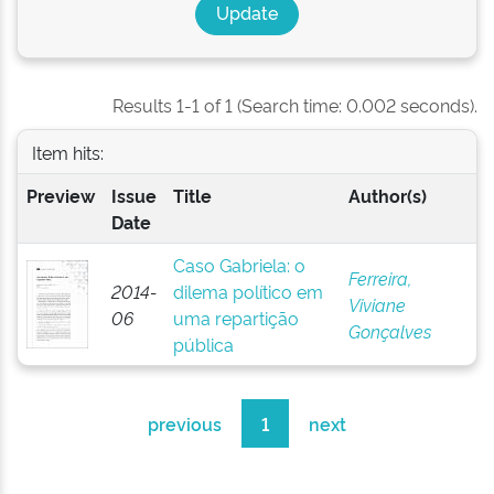
Results 1-1 of 1 (Search time: 0.002 seconds).
Item hits:
Preview
Issue
Title
Author(s)
Date
Caso Gabriela: o
Ferreira,
2014-
dilema político em
Viviane
06
uma repartição
Gonçalves
pública
previous
1
next