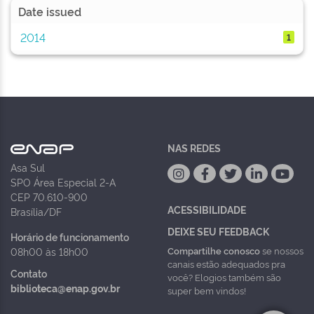
Date issued
2014
1
NAS REDES
Asa Sul
SPO Área Especial 2-A
CEP 70.610-900
ACESSIBILIDADE
Brasília/DF
DEIXE SEU FEEDBACK
Horário de funcionamento
Compartilhe conosco
se nossos
08h00 às 18h00
canais estão adequados pra
Contato
você? Elogios também são
biblioteca@enap.gov.br
super bem vindos!