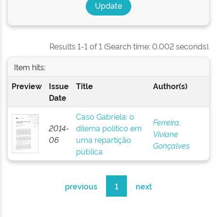
Results 1-1 of 1 (Search time: 0.002 seconds).
Item hits:
Preview
Issue
Title
Author(s)
Date
Caso Gabriela: o
Ferreira,
2014-
dilema político em
Viviane
06
uma repartição
Gonçalves
pública
previous
1
next