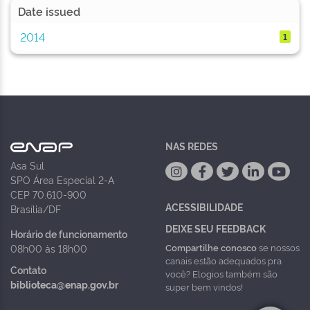
Date issued
2014
1
NAS REDES
Asa Sul
SPO Área Especial 2-A
CEP 70.610-900
ACESSIBILIDADE
Brasília/DF
DEIXE SEU FEEDBACK
Horário de funcionamento
Compartilhe conosco
se nossos
08h00 às 18h00
canais estão adequados pra
Contato
você? Elogios também são
biblioteca@enap.gov.br
super bem vindos!