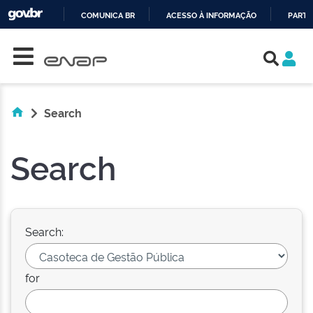
COMUNICA BR
ACESSO À INFORMAÇÃO
PARTI
Skip navigation
IR
PARA
O
CONTEÚDO
Search
Search
Search:
for