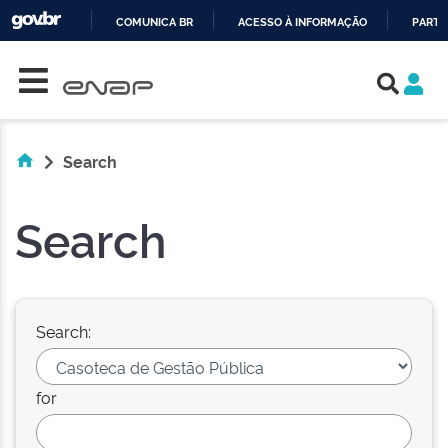
COMUNICA BR
ACESSO À INFORMAÇÃO
PARTI
Skip navigation
IR
PARA
O
CONTEÚDO
Search
Search
Search:
for