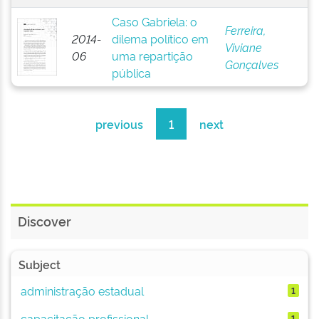
Caso Gabriela: o
Ferreira,
2014-
dilema político em
Viviane
06
uma repartição
Gonçalves
pública
previous
1
next
Discover
Subject
administração estadual
1
capacitação profissional
1