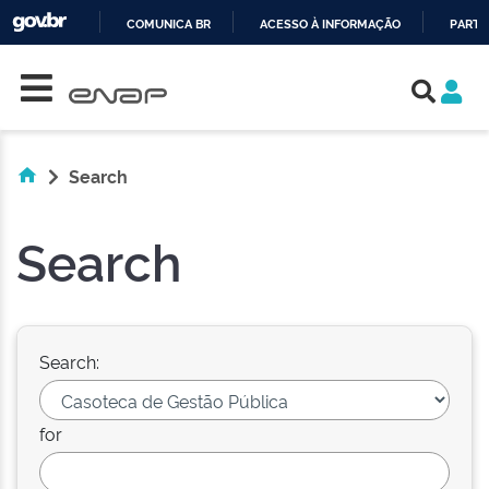
COMUNICA BR
ACESSO À INFORMAÇÃO
PARTI
Skip navigation
IR
PARA
O
CONTEÚDO
Search
Search
Search:
for