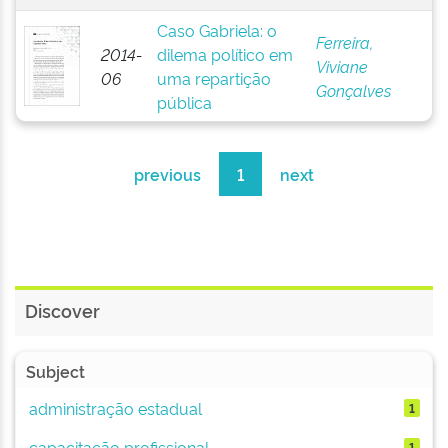
Caso Gabriela: o
Ferreira,
2014-
dilema político em
Viviane
06
uma repartição
Gonçalves
pública
previous
1
next
Discover
Subject
administração estadual
1
capacitação profissional
1