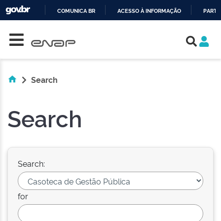
COMUNICA BR
ACESSO À INFORMAÇÃO
PARTI
Skip navigation
IR
PARA
O
CONTEÚDO
Search
Search
Search:
for