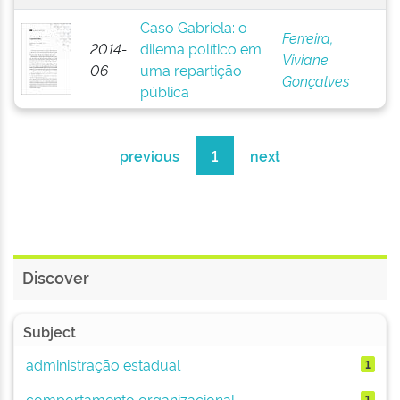
Caso Gabriela: o
Ferreira,
2014-
dilema político em
Viviane
06
uma repartição
Gonçalves
pública
previous
1
next
Discover
Subject
administração estadual
1
comportamento organizacional
1