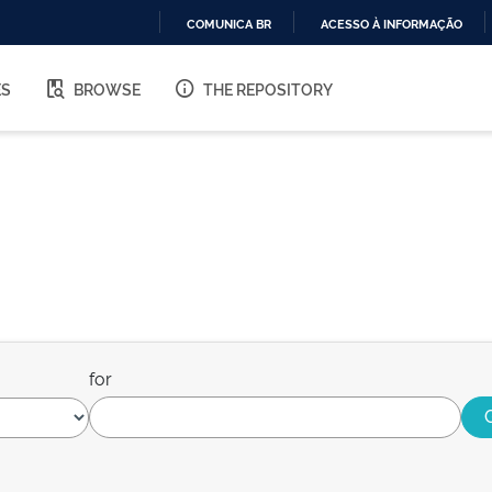
COMUNICA BR
ACESSO À INFORMAÇÃO
IR
PARA
ES
BROWSE
THE REPOSITORY
O
CONTEÚDO
for