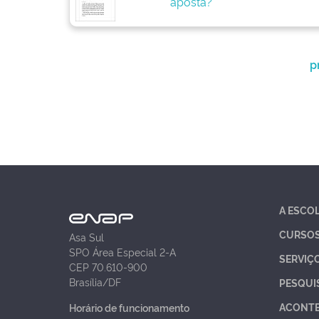
aposta?
p
A ESCO
CURSO
Asa Sul
SPO Área Especial 2-A
SERVIÇ
CEP 70.610-900
Brasília/DF
PESQUI
ACONT
Horário de funcionamento