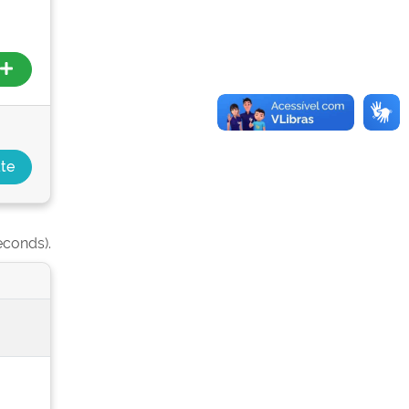
econds).