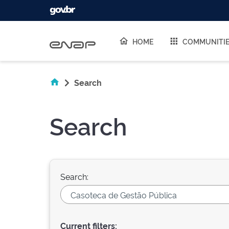
Skip navigation
HOME
COMMUNITI
Search
Search
Search:
Current filters: