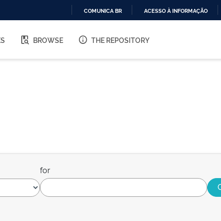
COMUNICA BR
ACESSO À INFORMAÇÃO
IR
PARA
ES
BROWSE
THE REPOSITORY
O
CONTEÚDO
for