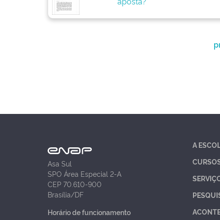
aposta?
p
A ESCO
CURSO
Asa Sul
SPO Área Especial 2-A
SERVIÇ
CEP 70.610-900
Brasília/DF
PESQUI
ACONT
Horário de funcionamento