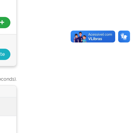
econds).