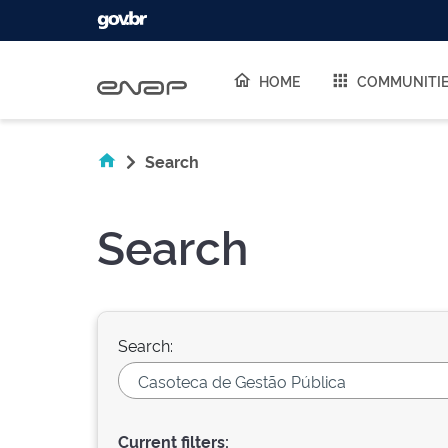
Skip navigation
HOME
COMMUNITI
Search
Search
Search:
Current filters: