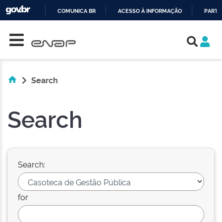
COMUNICA BR
ACESSO À INFORMAÇÃO
PARTI
Skip navigation
IR
PARA
O
CONTEÚDO
Search
Search
Search:
for