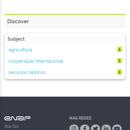
Discover
Subject
agricultura
1
cooperação internacional
1
recursos hídricos
1
NAS REDES
Asa Sul