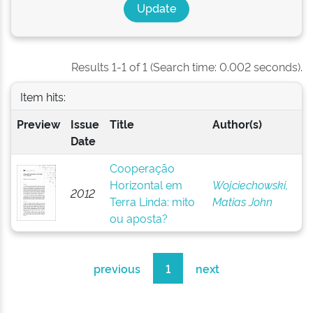
Results 1-1 of 1 (Search time: 0.002 seconds).
Item hits:
Preview
Issue
Title
Author(s)
Date
Cooperação
Horizontal em
Wojciechowski,
2012
Terra Linda: mito
Matias John
ou aposta?
previous
1
next