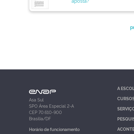
aposta?
p
A ESCO
CURSO
Asa Sul
SPO Área Especial 2-A
SERVIÇ
CEP 70.610-900
Brasília/DF
PESQUI
ACONT
Horário de funcionamento