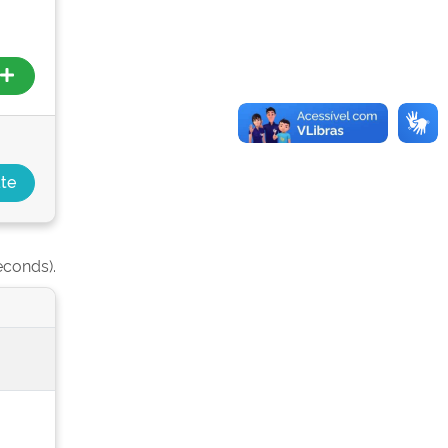
econds).