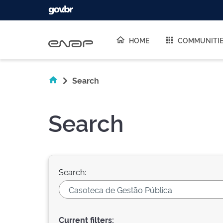
Skip navigation
HOME
COMMUNITI
Search
Search
Search:
Current filters: