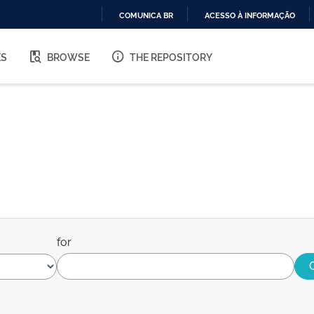
COMUNICA BR
ACESSO À INFORMAÇÃO
IR
PARA
ES
BROWSE
THE REPOSITORY
O
CONTEÚDO
for