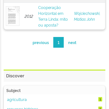
Cooperação
Horizontal em
Wojciechowski,
2012
Terra Linda: mito
Matias John
ou aposta?
previous
1
next
Discover
Subject
agricultura
1
recursos hídricos
1