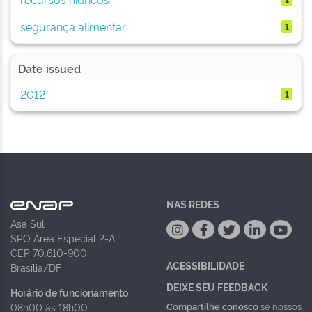
segurança alimentar
1
Date issued
2012
1
NAS REDES
Asa Sul
SPO Área Especial 2-A
CEP 70.610-900
ACESSIBILIDADE
Brasília/DF
DEIXE SEU FEEDBACK
Horário de funcionamento
Compartilhe conosco
se nossos
08h00 às 18h00