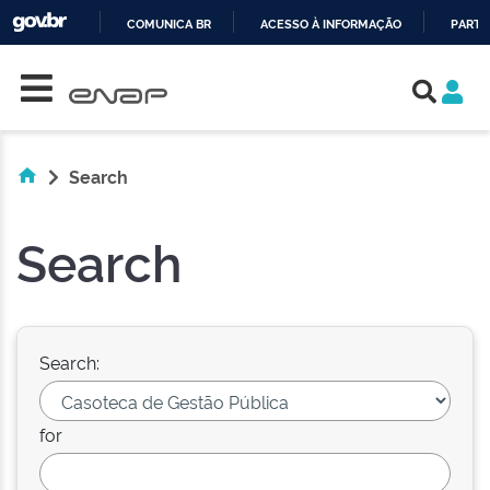
COMUNICA BR
ACESSO À INFORMAÇÃO
PARTI
Skip navigation
IR
PARA
O
CONTEÚDO
Search
Search
Search:
for