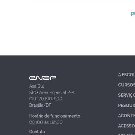
p
A ESCO
CURSO
Asa Sul
SPO Área Especial 2-A
SERVIÇ
CEP 70.610-900
Brasília/DF
PESQUI
ACONT
Horário de funcionamento
08h00 às 18h00
ACESSO
Contato