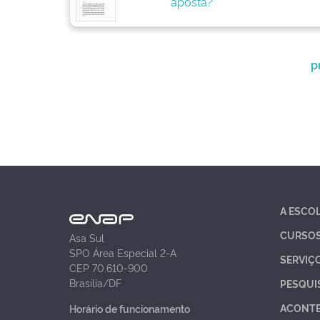
aposta?
p
A ESCO
CURSO
Asa Sul
SPO Área Especial 2-A
SERVIÇ
CEP 70.610-900
Brasília/DF
PESQUI
ACONT
Horário de funcionamento