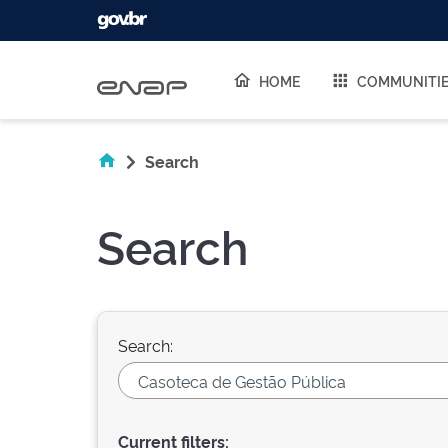
Skip navigation
HOME
COMMUNITI
Search
Search
Search:
Current filters: