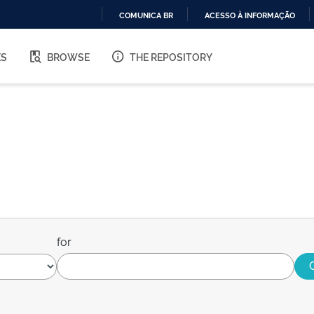
COMUNICA BR
ACESSO À INFORMAÇÃO
IR
PARA
ES
BROWSE
THE REPOSITORY
O
CONTEÚDO
for