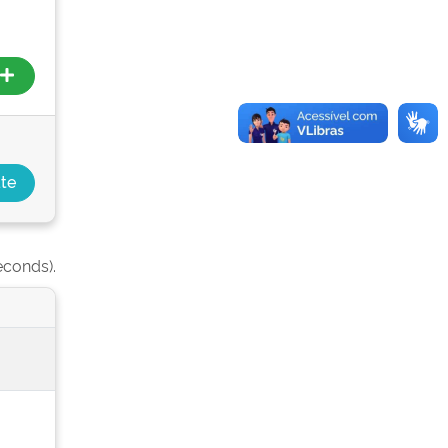
econds).