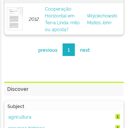
Cooperação
Horizontal em
Wojciechowski,
2012
Terra Linda: mito
Matias John
ou aposta?
previous
1
next
Discover
Subject
agricultura
1
recursos hídricos
1