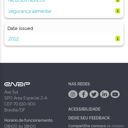
segurança alimentar
1
Date issued
2012
1
NAS REDES
Asa Sul
SPO Área Especial 2-A
CEP 70.610-900
ACESSIBILIDADE
Brasília/DF
DEIXE SEU FEEDBACK
Horário de funcionamento
Compartilhe conosco
se nossos
08h00 às 18h00