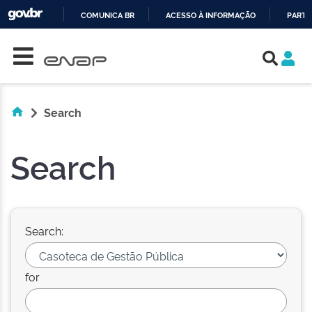
COMUNICA BR
ACESSO À INFORMAÇÃO
PARTI
Skip navigation
IR
PARA
O
CONTEÚDO
Search
Search
Search:
for