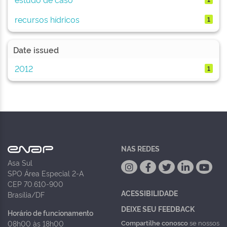
recursos hídricos
1
Date issued
2012
1
NAS REDES
Asa Sul
SPO Área Especial 2-A
CEP 70.610-900
ACESSIBILIDADE
Brasília/DF
DEIXE SEU FEEDBACK
Horário de funcionamento
Compartilhe conosco
se nossos
08h00 às 18h00