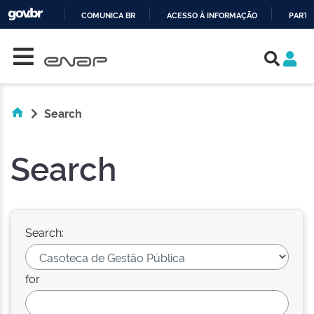
COMUNICA BR
ACESSO À INFORMAÇÃO
PARTI
Skip navigation
IR
PARA
O
CONTEÚDO
Search
Search
Search:
for