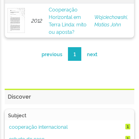
Cooperação
Horizontal em
Wojciechowski,
2012
Terra Linda: mito
Matias John
ou aposta?
previous
1
next
Discover
Subject
cooperação internacional
1
estudo de caso
1