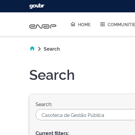
Skip navigation
HOME
COMMUNITI
Search
Search
Search:
Current filters: