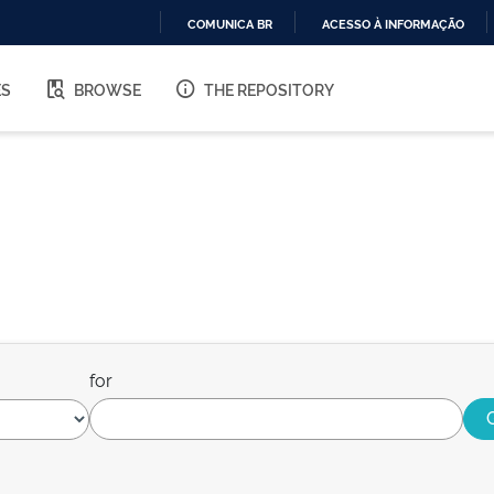
COMUNICA BR
ACESSO À INFORMAÇÃO
IR
PARA
ES
BROWSE
THE REPOSITORY
O
CONTEÚDO
for