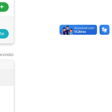
econds).