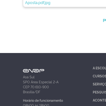
p
A ESCO
CURSO
Asa Sul
SPO Área Especial 2-A
SERVIÇ
CEP 70.610-900
Brasília/DF
PESQUI
ACONT
Horário de funcionamento
08h00 às 18h00