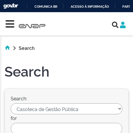
COMUNICA BR
ACESSO À INFORMAÇÃO
PARTI
Skip navigation
IR
PARA
O
CONTEÚDO
Search
Search
Search:
for