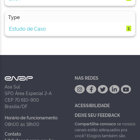
Type
Estudo de Caso
1
NAS REDES
Asa Sul
SPO Área Especial 2-A
CEP 70.610-900
ACESSIBILIDADE
Brasília/DF
DEIXE SEU FEEDBACK
Horário de funcionamento
Compartilhe conosco
se nossos
08h00 às 18h00
canais estão adequados pra
Contato
você? Elogios também são