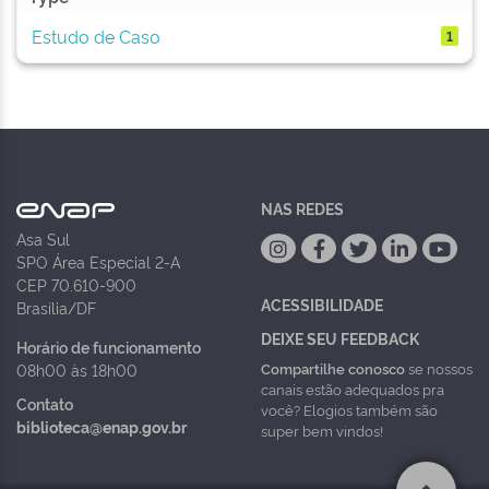
Estudo de Caso
1
NAS REDES
Asa Sul
SPO Área Especial 2-A
CEP 70.610-900
ACESSIBILIDADE
Brasília/DF
DEIXE SEU FEEDBACK
Horário de funcionamento
Compartilhe conosco
se nossos
08h00 às 18h00
canais estão adequados pra
Contato
você? Elogios também são
biblioteca@enap.gov.br
super bem vindos!