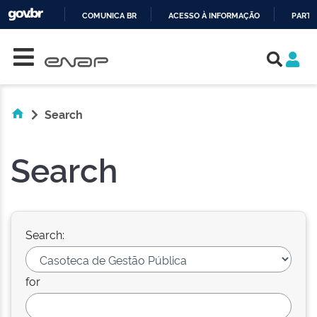
COMUNICA BR
ACESSO À INFORMAÇÃO
PARTI
Skip navigation
IR
PARA
O
CONTEÚDO
Search
Search
Search:
for