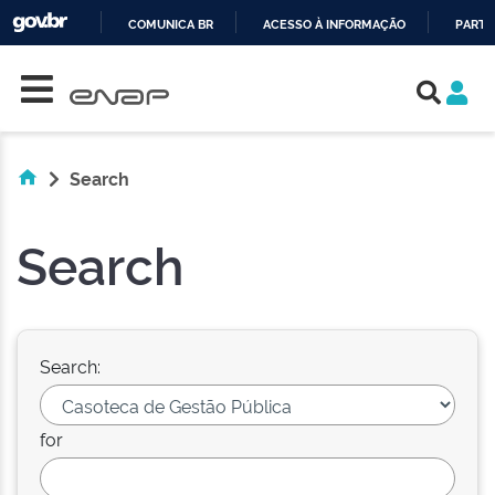
COMUNICA BR
ACESSO À INFORMAÇÃO
PARTI
Skip navigation
IR
PARA
O
CONTEÚDO
Search
Search
Search:
for