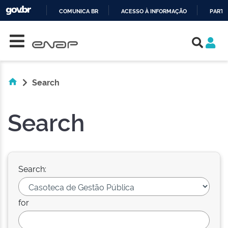
COMUNICA BR
ACESSO À INFORMAÇÃO
PARTI
Skip navigation
IR
PARA
O
CONTEÚDO
Search
Search
Search:
for